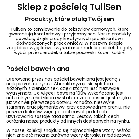
Sklep z pościelą TuliSen
Produkty, które otulą Twój sen
TuliSen to zamiłowanie do tekstyliów domowych, które
gwarantują komfortowy i przyjemny sen. Nasze produkty
powstają dzięki pracy kreatywnych projektantów i
doświadczonych pracowników. W naszym sklepie
znajdziesz wyjątkowe i wyszukane modele pościeli, bogaty
wybór prześcieradeł, a także poszewki, koce i kołdry.
Pościel bawełniana
Oferowana przez nas
pościel bawełniana
jest jedną z
najlepszych na rynku. Charakteryzuje się splotem
złożonym z cienkich tex, dzięki którym jest niezwykle
wytrzymała. Co więcej, bawełna 100% wykończona jest
naturalnym gładzikiem w skutek czego pościel jest miękka
już w chwili pierwszego dotyku. Ponadto, niezwykle
staranny druk pigmentowy, przy odpowiednim praniu, nie
puszcza kolorów, więc pościel nawet po latach
użytkowania zostaje taka sama. Zestaw takich cech
odróżnia nasze produkty od innych dostępnych na rynku.
W naszej kolekcji znajdują się najmodniejsze wzory. Wśród
nich znaleźć można zarówno wzory dorosłe, młodzieżowe,