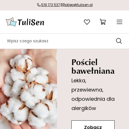
519 173 537
sklep@tulisen.pl
Pościel
bawełniana
Lekka,
przewiewna,
odpowiednia dla
alergików
Zobacz