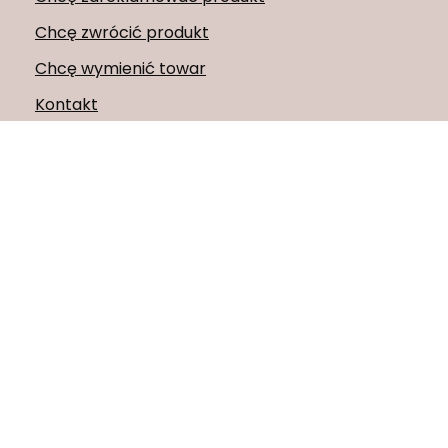
Chcę zwrócić produkt
Chcę wymienić towar
Kontakt
Konto
Regulaminy
Obserwuj nas na
519173537
sklep@tulisen.pl