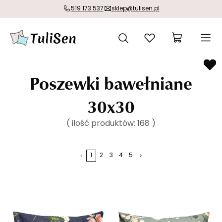
519 173 537
sklep@tulisen.pl
Poszewki bawełniane
30x30
( ilość produktów:
168
)
1
2
3
4
5