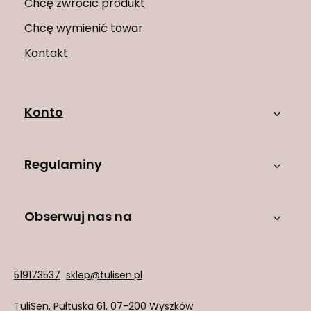
Chcę zwrócić produkt
Chcę wymienić towar
Kontakt
Konto
Regulaminy
Obserwuj nas na
519173537
sklep@tulisen.pl
TuliSen
,
Pułtuska 61
,
07-200
Wyszków