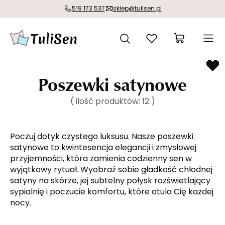
519 173 537
sklep@tulisen.pl
Poszewki satynowe
( ilość produktów:
12
)
Poczuj dotyk czystego luksusu. Nasze poszewki
satynowe to kwintesencja elegancji i zmysłowej
przyjemności, która zamienia codzienny sen w
wyjątkowy rytuał. Wyobraź sobie gładkość chłodnej
satyny na skórze, jej subtelny połysk rozświetlający
sypialnię i poczucie komfortu, które otula Cię każdej
nocy.