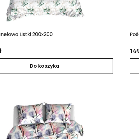
anelowa Listki 200x200
Poś
ł
169
Do koszyka