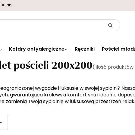
 30 dni
Kołdry antyalergiczne
Ręczniki
Pościel młod
et pościeli 200x200
( ilość produktów
eograniczonej wygodzie i luksusie w swojej sypialni? Nasza
h, gwarantująca królewski 
komfort snu
 i idealne dopas
óre zamienią 
Twoją sypialnię
 w luksusową przestrzeń relak