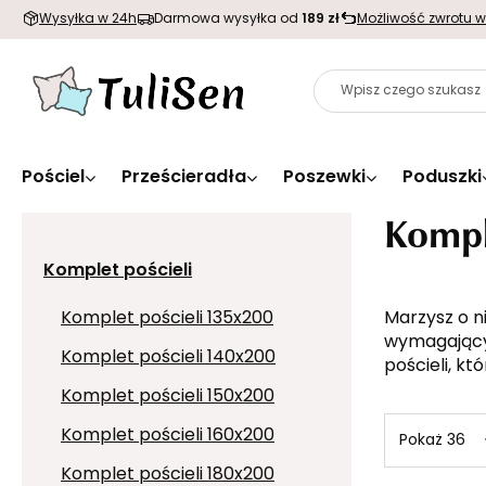
Wysyłka w 24h
Darmowa wysyłka od
189 zł
Możliwość zwrotu w
Pościel
Prześcieradła
Poszewki
Poduszki
Kompl
Komplet pościeli
Komplet pościeli 135x200
Marzysz o ni
wymagającyc
Komplet pościeli 140x200
pościeli
, kt
Komplet pościeli 150x200
Komplet pościeli 160x200
Pokaż 36
Komplet pościeli 180x200