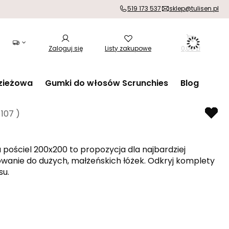
519 173 537
sklep@tulisen.pl
Zaloguj się
Listy zakupowe
0,00 zł
zieżowa
Gumki do włosów Scrunchies
Blog
:
107
)
 
pościel 200x200
 to propozycja dla najbardziej 
owanie do dużych, małżeńskich łóżek. Odkryj 
komplety 
su.