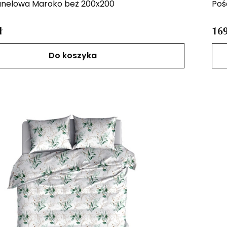
lanelowa Maroko beż 200x200
Poś
ł
169
Do koszyka