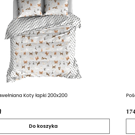
awełniana Koty łapki 200x200
Poś
ł
174
Do koszyka