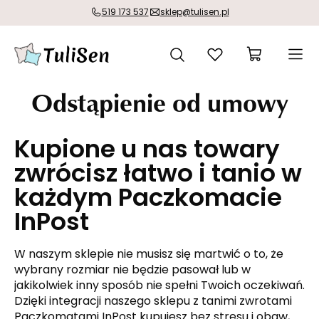
519 173 537
sklep@tulisen.pl
Odstąpienie od umowy
Kupione u nas towary
zwrócisz łatwo i tanio w
każdym Paczkomacie
InPost
W naszym sklepie nie musisz się martwić o to, że
wybrany rozmiar nie będzie pasował lub w
jakikolwiek inny sposób nie spełni Twoich oczekiwań.
Dzięki integracji naszego sklepu z tanimi zwrotami
Paczkomatami InPost kupujesz bez stresu i obaw,