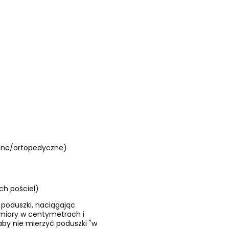
wane/ortopedyczne)
h pościel)
 poduszki, naciągając
ymiary w centymetrach i
by nie mierzyć poduszki "w