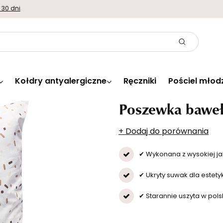
 30 dni
Kołdry antyalergiczne
Ręczniki
Pościel młod
Poszewka baweł
+ Dodaj do porównania
✔ Wykonana z wysokiej ja
✔ Ukryty suwak dla estety
✔ Starannie uszyta w polsk