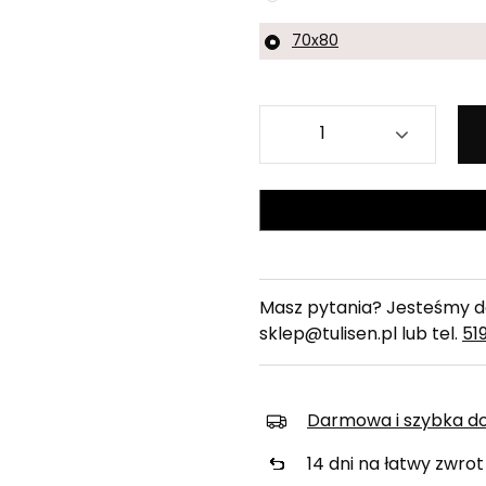
70x80
Masz pytania? Jesteśmy do
sklep@tulisen.pl lub tel.
51
Darmowa i szybka d
14
dni na łatwy zwrot