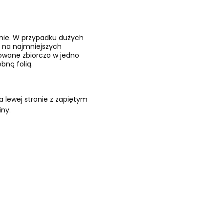
znie. W przypadku dużych
 na najmniejszych
kowane zbiorczo w jedno
bną folią.
 lewej stronie z zapiętym
iny.