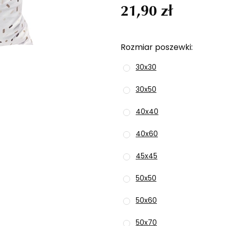
21,90 zł
Rozmiar poszewki
30x30
30x50
40x40
40x60
45x45
50x50
50x60
50x70