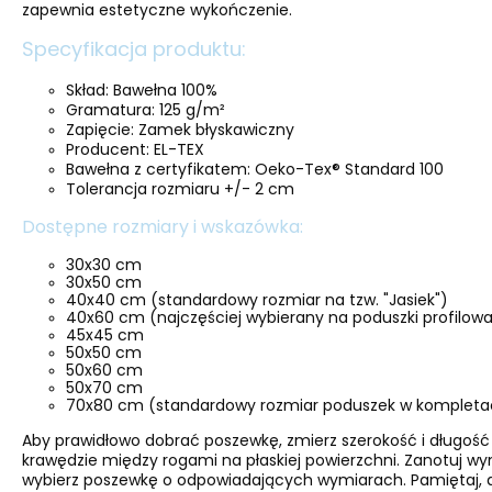
zapewnia estetyczne wykończenie.
Specyfikacja produktu:
Skład: Bawełna 100%
Gramatura: 125 g/m²
Zapięcie: Zamek błyskawiczny
Producent: EL-TEX
Bawełna z certyfikatem: Oeko-Tex® Standard 100
Tolerancja rozmiaru +/- 2 cm
Dostępne rozmiary i wskazówka:
30x30 cm
30x50 cm
40x40 cm (standardowy rozmiar na tzw. "Jasiek")
40x60 cm (najczęściej wybierany na poduszki profilo
45x45 cm
50x50 cm
50x60 cm
50x70 cm
70x80 cm (standardowy rozmiar poduszek w kompletac
Aby prawidłowo dobrać poszewkę, zmierz szerokość i długość
krawędzie między rogami na płaskiej powierzchni. Zanotuj w
wybierz poszewkę o odpowiadających wymiarach. Pamiętaj, a