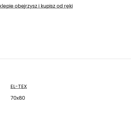
epie obejrzysz i kupisz od ręki
EL-TEX
70x80