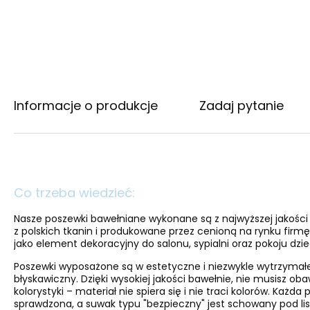
Informacje o produkcje
Zadaj pytanie
Co trzeba wiedzieć:
Nasze poszewki bawełniane wykonane są z najwyższej jakośc
z polskich tkanin i produkowane przez cenioną na rynku firmę 
jako element dekoracyjny do salonu, sypialni oraz pokoju dzi
Poszewki wyposażone są w estetyczne i niezwykle wytrzymał
błyskawiczny. Dzięki wysokiej jakości bawełnie, nie musisz oba
kolorystyki – materiał nie spiera się i nie traci kolorów. Każda
sprawdzona, a suwak typu "bezpieczny" jest schowany pod lis