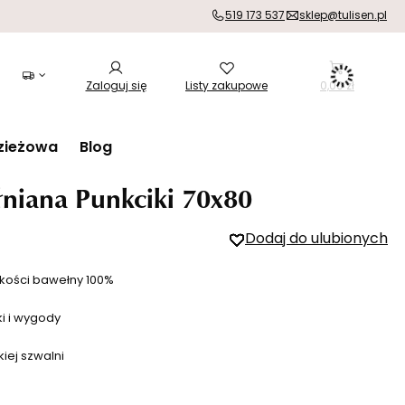
519 173 537
sklep@tulisen.pl
Zaloguj się
Listy zakupowe
0,00 zł
zieżowa
Blog
niana Punkciki 70x80
Dodaj do ulubionych
kości bawełny 100%
ki i wygody
iej szwalni