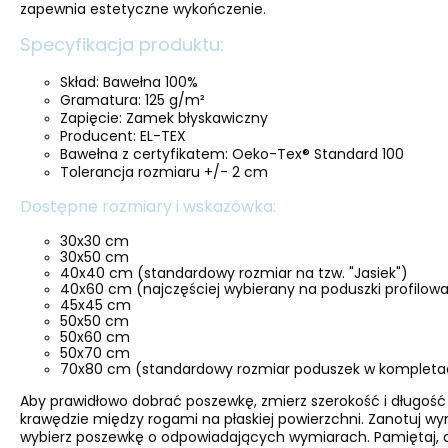
zapewnia estetyczne wykończenie.
Specyfikacja produktu:
Skład: Bawełna 100%
Gramatura: 125 g/m²
Zapięcie: Zamek błyskawiczny
Producent: EL-TEX
Bawełna z certyfikatem: Oeko-Tex® Standard 100
Tolerancja rozmiaru +/- 2 cm
Dostępne rozmiary i wskazówka:
30x30 cm
30x50 cm
40x40 cm (standardowy rozmiar na tzw. "Jasiek")
40x60 cm (najczęściej wybierany na poduszki profilo
45x45 cm
50x50 cm
50x60 cm
50x70 cm
70x80 cm (standardowy rozmiar poduszek w kompletac
Aby prawidłowo dobrać poszewkę, zmierz szerokość i długość
krawędzie między rogami na płaskiej powierzchni. Zanotuj w
wybierz poszewkę o odpowiadających wymiarach. Pamiętaj, a