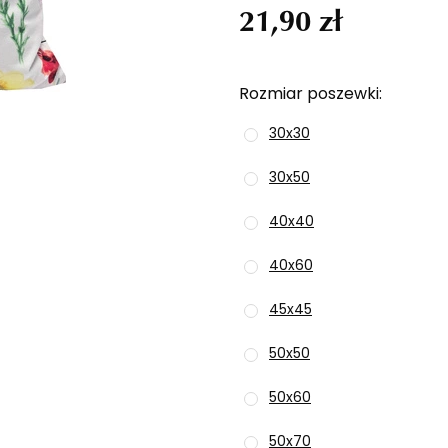
21,90 zł
Rozmiar poszewki
30x30
30x50
40x40
40x60
45x45
50x50
50x60
50x70