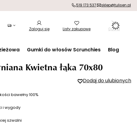
519 173 537
sklep@tulisen.pl
Zaloguj się
Listy zakupowe
0,00 zł
zieżowa
Gumki do włosów Scrunchies
Blog
niana Kwietna łąka 70x80
Dodaj do ulubionych
kości bawełny 100%
ki i wygody
iej szwalni