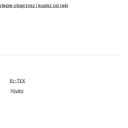
epie obejrzysz i kupisz od ręki
EL-TEX
70x80