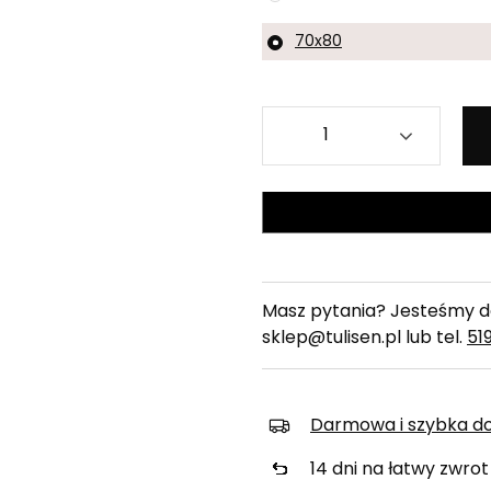
70x80
Masz pytania? Jesteśmy do
sklep@tulisen.pl lub tel.
51
Darmowa i szybka d
14
dni na łatwy zwrot