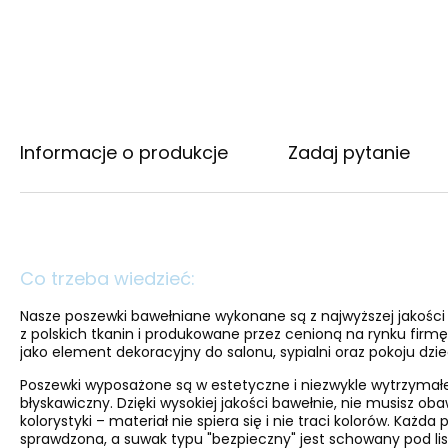
Informacje o produkcje
Zadaj pytanie
Co trzeba wiedzieć:
Nasze poszewki bawełniane wykonane są z najwyższej jakośc
z polskich tkanin i produkowane przez cenioną na rynku firmę 
jako element dekoracyjny do salonu, sypialni oraz pokoju dzi
Poszewki wyposażone są w estetyczne i niezwykle wytrzymał
błyskawiczny. Dzięki wysokiej jakości bawełnie, nie musisz oba
kolorystyki – materiał nie spiera się i nie traci kolorów. Każda
sprawdzona, a suwak typu "bezpieczny" jest schowany pod lis