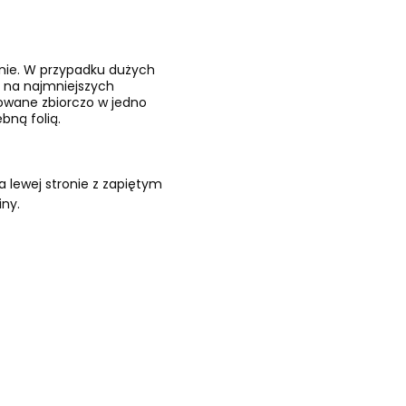
znie. W przypadku dużych
 na najmniejszych
kowane zbiorczo w jedno
bną folią.
 lewej stronie z zapiętym
iny.