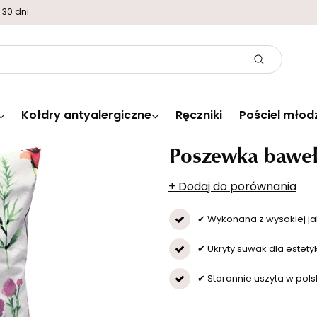
 30 dni
Kołdry antyalergiczne
Ręczniki
Pościel młod
Poszewka baweł
+ Dodaj do porównania
✔ Wykonana z wysokiej ja
✔ Ukryty suwak dla estety
✔ Starannie uszyta w polsk