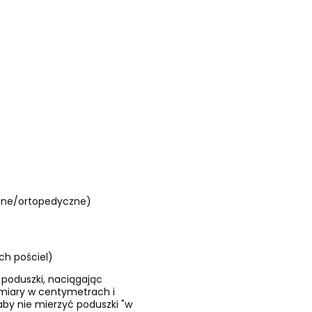
wane/ortopedyczne)
h pościel)
 poduszki, naciągając
ymiary w centymetrach i
by nie mierzyć poduszki "w