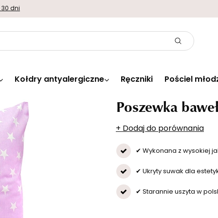
 30 dni
Kołdry antyalergiczne
Ręczniki
Pościel młod
Poszewka baweł
+ Dodaj do porównania
✔ Wykonana z wysokiej ja
✔ Ukryty suwak dla estety
✔ Starannie uszyta w polsk