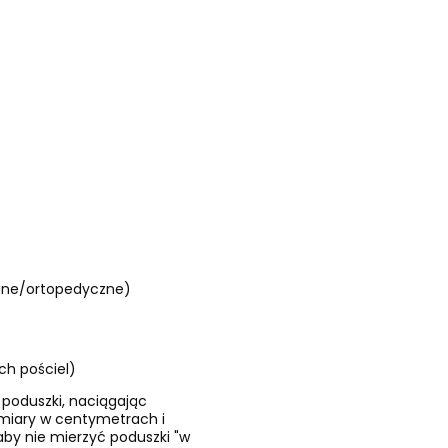
wane/ortopedyczne)
h pościel)
 poduszki, naciągając
ymiary w centymetrach i
by nie mierzyć poduszki "w