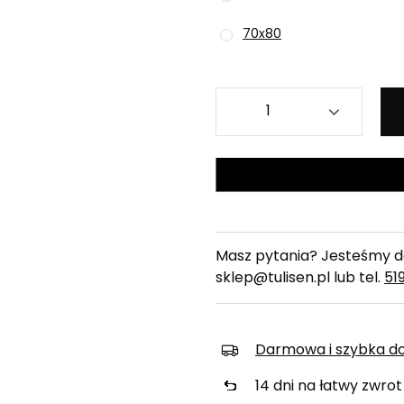
70x80
Masz pytania? Jesteśmy do
sklep@tulisen.pl lub tel.
51
Darmowa i szybka d
14
dni na łatwy zwrot