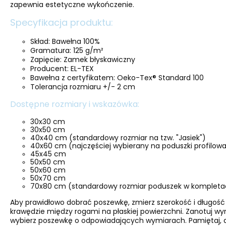
zapewnia estetyczne wykończenie.
Specyfikacja produktu:
Skład: Bawełna 100%
Gramatura: 125 g/m²
Zapięcie: Zamek błyskawiczny
Producent: EL-TEX
Bawełna z certyfikatem: Oeko-Tex® Standard 100
Tolerancja rozmiaru +/- 2 cm
Dostępne rozmiary i wskazówka:
30x30 cm
30x50 cm
40x40 cm (standardowy rozmiar na tzw. "Jasiek")
40x60 cm (najczęściej wybierany na poduszki profilo
45x45 cm
50x50 cm
50x60 cm
50x70 cm
70x80 cm (standardowy rozmiar poduszek w kompletac
Aby prawidłowo dobrać poszewkę, zmierz szerokość i długość
krawędzie między rogami na płaskiej powierzchni. Zanotuj w
wybierz poszewkę o odpowiadających wymiarach. Pamiętaj, a