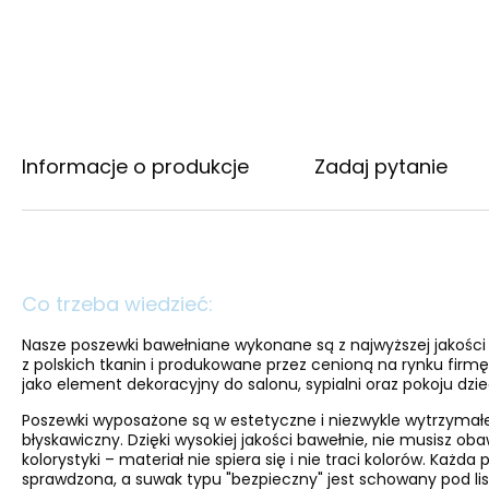
Informacje o produkcje
Zadaj pytanie
Co trzeba wiedzieć:
Nasze poszewki bawełniane wykonane są z najwyższej jakośc
z polskich tkanin i produkowane przez cenioną na rynku firmę 
jako element dekoracyjny do salonu, sypialni oraz pokoju dzi
Poszewki wyposażone są w estetyczne i niezwykle wytrzymał
błyskawiczny. Dzięki wysokiej jakości bawełnie, nie musisz oba
kolorystyki – materiał nie spiera się i nie traci kolorów. Każda
sprawdzona, a suwak typu "bezpieczny" jest schowany pod lis