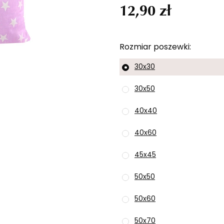
12,90 zł
Rozmiar poszewki
30x30
30x50
40x40
40x60
45x45
50x50
50x60
50x70