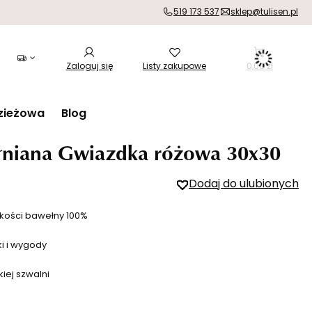
519 173 537
sklep@tulisen.pl
Zaloguj się
Listy zakupowe
0,00 zł
zieżowa
Blog
niana Gwiazdka różowa 30x30
Dodaj do ulubionych
kości bawełny 100%
ki i wygody
iej szwalni