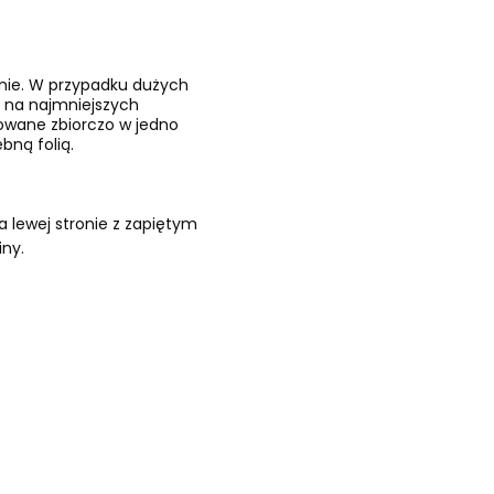
znie. W przypadku dużych
 na najmniejszych
kowane zbiorczo w jedno
bną folią.
 lewej stronie z zapiętym
iny.