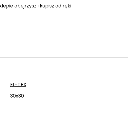
epie obejrzysz i kupisz od ręki
EL-TEX
30x30