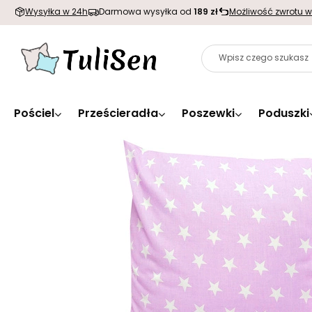
Wysyłka w 24h
Darmowa wysyłka od
189 zł
Możliwość zwrotu w
Pościel
Prześcieradła
Poszewki
Poduszki