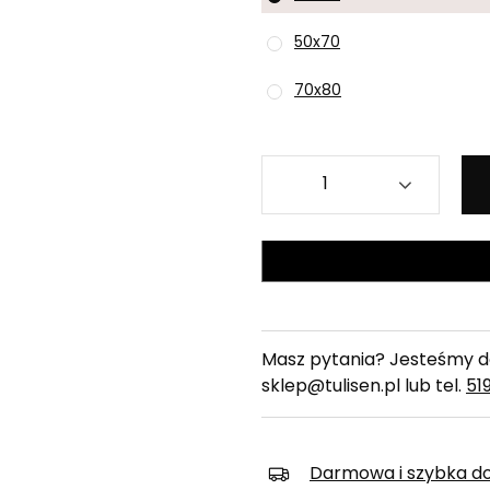
50x70
70x80
Masz pytania? Jesteśmy do
sklep@tulisen.pl lub tel.
51
Darmowa i szybka d