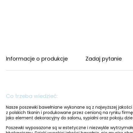
Informacje o produkcje
Zadaj pytanie
Co trzeba wiedzieć:
Nasze poszewki bawełniane wykonane są z najwyższej jakośc
z polskich tkanin i produkowane przez cenioną na rynku firmę 
jako element dekoracyjny do salonu, sypialni oraz pokoju dzi
Poszewki wyposażone są w estetyczne i niezwykle wytrzymał