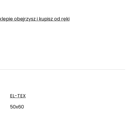
epie obejrzysz i kupisz od ręki
EL-TEX
50x60