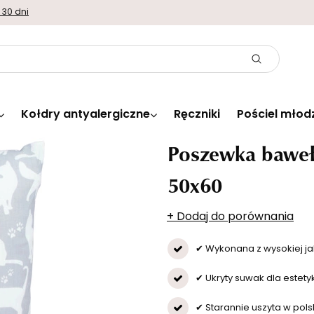
 30 dni
Kołdry antyalergiczne
Ręczniki
Pościel młod
Poszewka baweł
50x60
+ Dodaj do porównania
✔ Wykonana z wysokiej ja
✔ Ukryty suwak dla estety
✔ Starannie uszyta w polsk