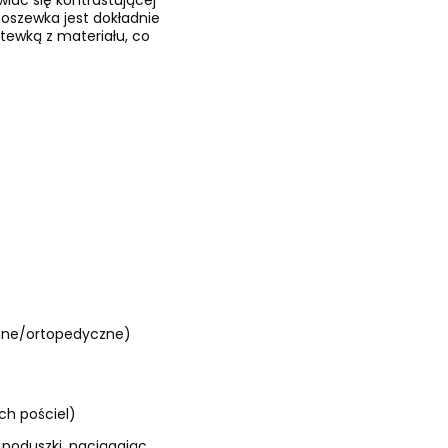
wiać się kontrastującej
 poszewka jest dokładnie
tewką z materiału, co
wane/ortopedyczne)
h pościel)
 poduszki, naciągając