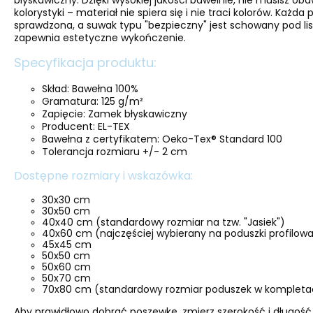
błyskawiczny. Dzięki wysokiej jakości bawełnie, nie musisz oba
kolorystyki – materiał nie spiera się i nie traci kolorów. Każda
sprawdzona, a suwak typu "bezpieczny" jest schowany pod lis
zapewnia estetyczne wykończenie.
Specyfikacja produktu:
Skład: Bawełna 100%
Gramatura: 125 g/m²
Zapięcie: Zamek błyskawiczny
Producent: EL-TEX
Bawełna z certyfikatem: Oeko-Tex® Standard 100
Tolerancja rozmiaru +/- 2 cm
Dostępne rozmiary i wskazówka:
30x30 cm
30x50 cm
40x40 cm (standardowy rozmiar na tzw. "Jasiek")
40x60 cm (najczęściej wybierany na poduszki profilo
45x45 cm
50x50 cm
50x60 cm
50x70 cm
70x80 cm (standardowy rozmiar poduszek w kompletac
Aby prawidłowo dobrać poszewkę, zmierz szerokość i długość