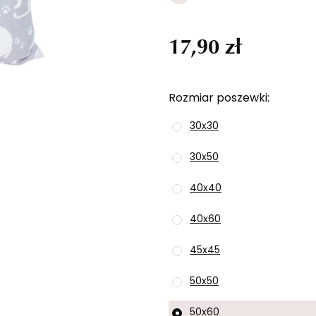
17,90 zł
Rozmiar poszewki
30x30
30x50
40x40
40x60
45x45
50x50
50x60