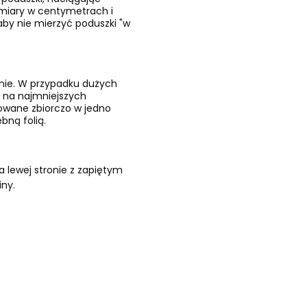
ymiary w centymetrach i
by nie mierzyć poduszki "w
znie. W przypadku dużych
 na najmniejszych
kowane zbiorczo w jedno
bną folią.
 lewej stronie z zapiętym
iny.