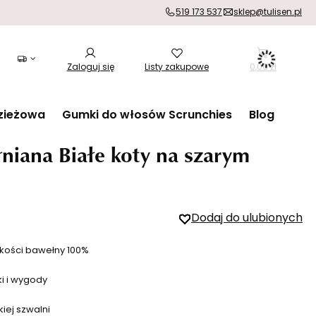
519 173 537
sklep@tulisen.pl
Zaloguj się
Listy zakupowe
0,00 zł
zieżowa
Gumki do włosów Scrunchies
Blog
niana Białe koty na szarym
Dodaj do ulubionych
kości bawełny 100%
ki i wygody
iej szwalni