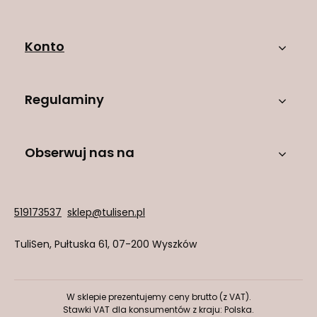
Konto
Regulaminy
Obserwuj nas na
519173537
sklep@tulisen.pl
TuliSen
,
Pułtuska 61
,
07-200
Wyszków
W sklepie prezentujemy ceny brutto (z VAT).
Stawki VAT dla konsumentów z kraju:
Polska
.