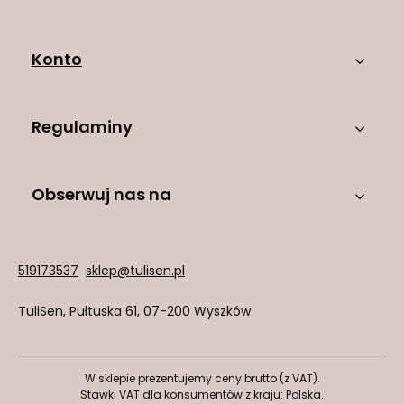
Konto
Regulaminy
Obserwuj nas na
519173537
sklep@tulisen.pl
TuliSen
,
Pułtuska 61
,
07-200
Wyszków
W sklepie prezentujemy ceny brutto (z VAT).
Stawki VAT dla konsumentów z kraju:
Polska
.