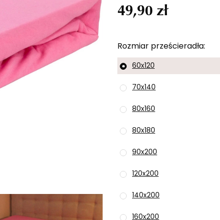
49,90 zł
Rozmiar prześcieradła
60x120
70x140
80x160
80x180
90x200
120x200
140x200
160x200