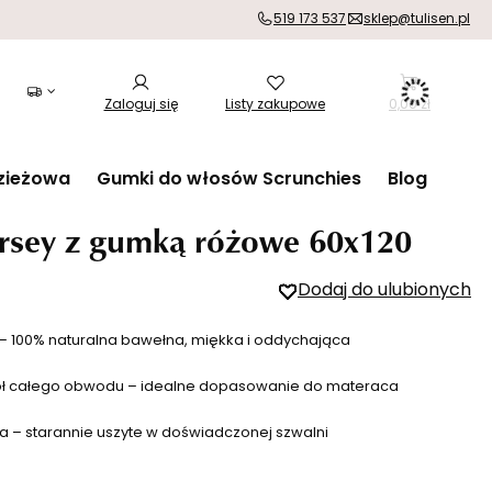
519 173 537
sklep@tulisen.pl
Zaloguj się
Listy zakupowe
0,00 zł
zieżowa
Gumki do włosów Scrunchies
Blog
ersey z gumką różowe 60x120
Dodaj do ulubionych
y – 100% naturalna bawełna, miękka i oddychająca
ół całego obwodu – idealne dopasowanie do materaca
a – starannie uszyte w doświadczonej szwalni