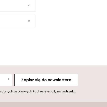
Zapisz się do newslettera
l) na potrzeby wysyłki newslettera z informacją handlową (marketing). Więcej w