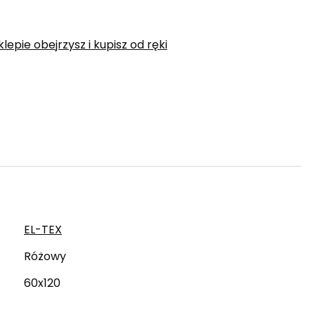
epie obejrzysz i kupisz od ręki
EL-TEX
Różowy
60x120