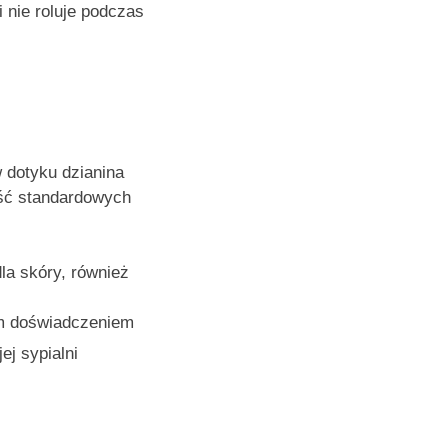
 nie roluje podczas
 dotyku dzianina
ość standardowych
la skóry, również
im doświadczeniem
ej sypialni