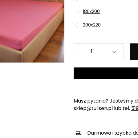
180x200
200x220
Masz pytania? Jesteśmy do
sklep@tulisen.pl lub tel.
51
Darmowa i szybka d