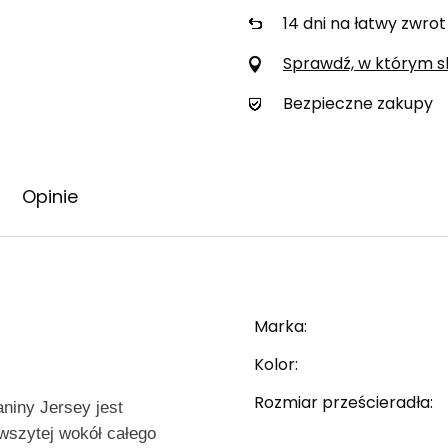
14
dni na łatwy zwrot
Sprawdź, w którym skl
Bezpieczne zakupy
Opinie
Marka
Kolor
Rozmiar prześcieradła
niny Jersey jest
wszytej wokół całego