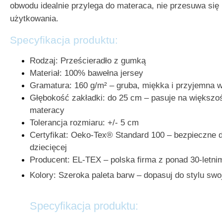
obwodu idealnie przylega do materaca, nie przesuwa się i
użytkowania.
Specyfikacja produktu:
Rodzaj: Prześcieradło z gumką
Materiał: 100% bawełna jersey
Gramatura: 160 g/m² – gruba, miękka i przyjemna w
Głębokość zakładki: do 25 cm – pasuje na większ
materacy
Tolerancja rozmiaru: +/- 5 cm
Certyfikat: Oeko-Tex® Standard 100 – bezpieczne d
dziecięcej
Producent: EL-TEX – polska firma z ponad 30-letn
Kolory: Szeroka paleta barw – dopasuj do stylu swoj
Specyfikacja produktu: