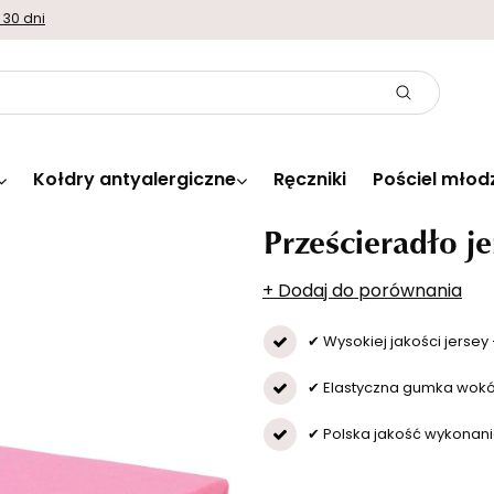
 30 dni
Kołdry antyalergiczne
Ręczniki
Pościel młod
Prześcieradło j
+ Dodaj do porównania
✔ Wysokiej jakości jerse
✔ Elastyczna gumka wok
✔ Polska jakość wykonani