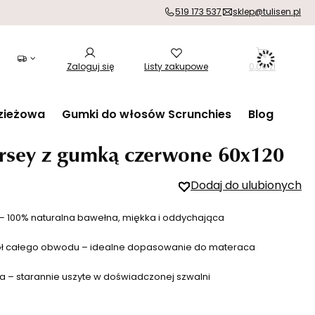
519 173 537
sklep@tulisen.pl
Zaloguj się
Listy zakupowe
0,00 zł
zieżowa
Gumki do włosów Scrunchies
Blog
ersey z gumką czerwone 60x120
Dodaj do ulubionych
y – 100% naturalna bawełna, miękka i oddychająca
ół całego obwodu – idealne dopasowanie do materaca
a – starannie uszyte w doświadczonej szwalni