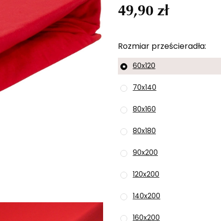
49,90 zł
Rozmiar prześcieradła
60x120
70x140
80x160
80x180
90x200
120x200
140x200
160x200