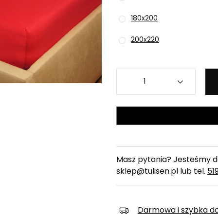
180x200
200x220
Masz pytania? Jesteśmy do
sklep@tulisen.pl lub tel.
51
Darmowa i szybka d