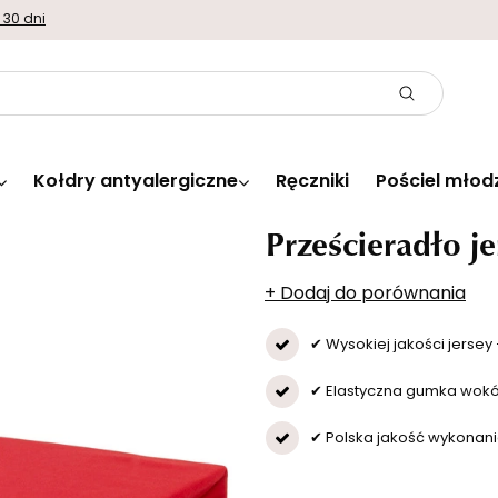
 30 dni
Kołdry antyalergiczne
Ręczniki
Pościel młod
Prześcieradło j
+ Dodaj do porównania
✔ Wysokiej jakości jerse
✔ Elastyczna gumka wok
✔ Polska jakość wykonani