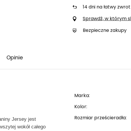
14
dni na łatwy zwrot
Sprawdź, w którym skl
Bezpieczne zakupy
Opinie
Marka
Kolor
Rozmiar prześcieradła
niny Jersey jest
wszytej wokół całego