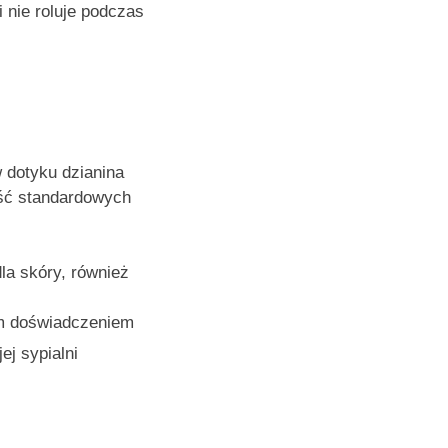
 nie roluje podczas
 dotyku dzianina
ość standardowych
la skóry, również
im doświadczeniem
ej sypialni