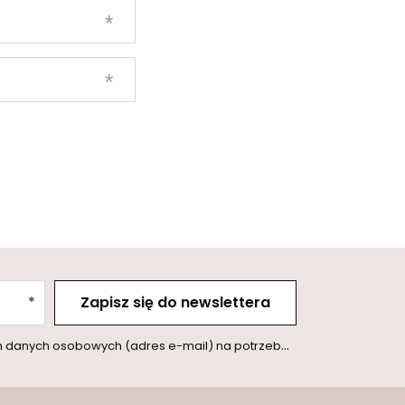
Zapisz się do newslettera
l) na potrzeby wysyłki newslettera z informacją handlową (marketing). Więcej w