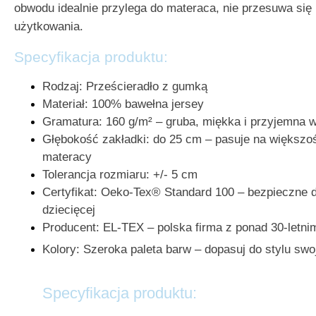
obwodu idealnie przylega do materaca, nie przesuwa się i
użytkowania.
Specyfikacja produktu:
Rodzaj: Prześcieradło z gumką
Materiał: 100% bawełna jersey
Gramatura: 160 g/m² – gruba, miękka i przyjemna w
Głębokość zakładki: do 25 cm – pasuje na większ
materacy
Tolerancja rozmiaru: +/- 5 cm
Certyfikat: Oeko-Tex® Standard 100 – bezpieczne d
dziecięcej
Producent: EL-TEX – polska firma z ponad 30-letn
Kolory: Szeroka paleta barw – dopasuj do stylu swoj
Specyfikacja produktu: