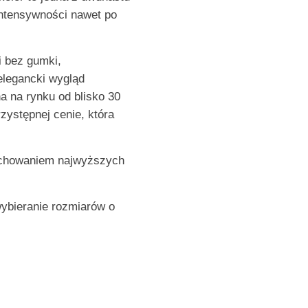
 intensywności nawet po
i bez gumki,
elegancki wygląd
a na rynku od blisko 30
rzystępnej cenie, która
achowaniem najwyższych
wybieranie rozmiarów o