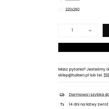
220x260
Masz pytania? Jesteśmy do
sklep@tulisen.pl lub tel.
51
Darmowa i szybka d
14
dni na łatwy zwrot