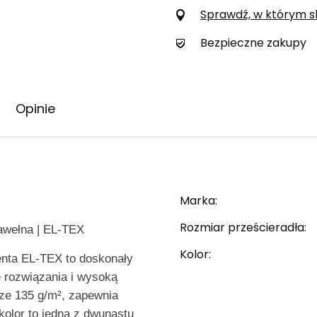
Sprawdź, w którym skl
Bezpieczne zakupy
Opinie
Marka
awełna | EL-TEX
Rozmiar prześcieradła
Kolor
enta EL-TEX to doskonały
e rozwiązania i wysoką
ze 135 g/m², zapewnia
olor to jedna z dwunastu