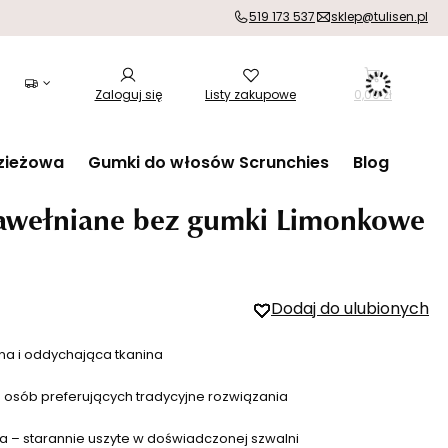
519 173 537
sklep@tulisen.pl
Zaloguj się
Listy zakupowe
0,00 zł
zieżowa
Gumki do włosów Scrunchies
Blog
bawełniane bez gumki Limonkowe
Dodaj do ulubionych
na i oddychająca tkanina
a osób preferujących tradycyjne rozwiązania
a – starannie uszyte w doświadczonej szwalni