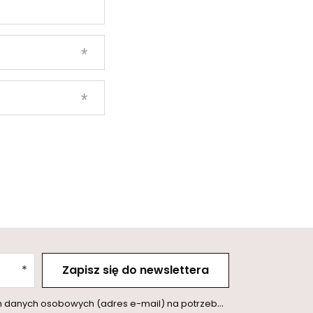
Zapisz się do newslettera
l) na potrzeby wysyłki newslettera z informacją handlową (marketing). Więcej w