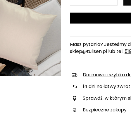
Masz pytania? Jesteśmy do
sklep@tulisen.pl lub tel.
51
Darmowa i szybka d
14
dni na łatwy zwrot
Sprawdź, w którym skl
Bezpieczne zakupy