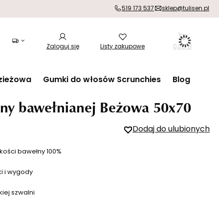
519 173 537
sklep@tulisen.pl
Zaloguj się
Listy zakupowe
0,00 zł
zieżowa
Gumki do włosów Scrunchies
Blog
yny bawełnianej Beżowa 50x70
Dodaj do ulubionych
kości bawełny 100%
ki i wygody
iej szwalni