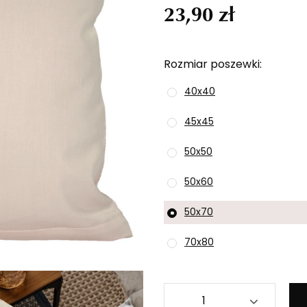
23,90 zł
Rozmiar poszewki
40x40
45x45
50x50
50x60
50x70
70x80