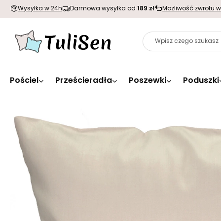
Wysyłka w 24h
Darmowa wysyłka od
189 zł
Możliwość zwrotu w
Pościel
Prześcieradła
Poszewki
Poduszki