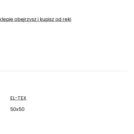
epie obejrzysz i kupisz od ręki
EL-TEX
50x50