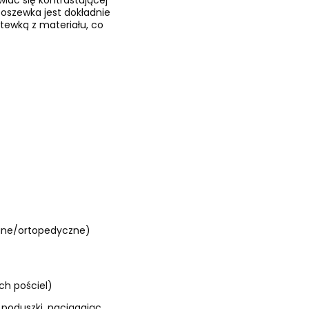
wiać się kontrastującej
 poszewka jest dokładnie
tewką z materiału, co
wane/ortopedyczne)
h pościel)
 poduszki, naciągając