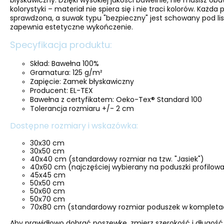
błyskawiczny. Dzięki wysokiej jakości bawełnie, nie musisz oba
kolorystyki – materiał nie spiera się i nie traci kolorów. Każda
sprawdzona, a suwak typu "bezpieczny" jest schowany pod lis
zapewnia estetyczne wykończenie.
Specyfikacja produktu:
Skład: Bawełna 100%
Gramatura: 125 g/m²
Zapięcie: Zamek błyskawiczny
Producent: EL-TEX
Bawełna z certyfikatem: Oeko-Tex® Standard 100
Tolerancja rozmiaru +/- 2 cm
Dostępne rozmiary i wskazówka:
30x30 cm
30x50 cm
40x40 cm (standardowy rozmiar na tzw. "Jasiek")
40x60 cm (najczęściej wybierany na poduszki profilo
45x45 cm
50x50 cm
50x60 cm
50x70 cm
70x80 cm (standardowy rozmiar poduszek w kompletac
Aby prawidłowo dobrać poszewkę, zmierz szerokość i długość