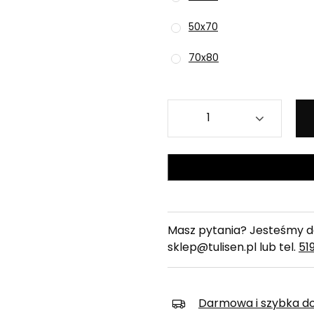
50x70
70x80
Masz pytania? Jesteśmy do
sklep@tulisen.pl lub tel.
51
Darmowa i szybka d