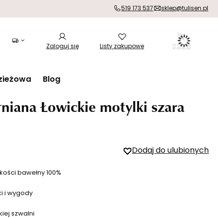
519 173 537
sklep@tulisen.pl
Zaloguj się
Listy zakupowe
0,00 zł
zieżowa
Blog
niana Łowickie motylki szara
Dodaj do ulubionych
kości bawełny 100%
ki i wygody
iej szwalni