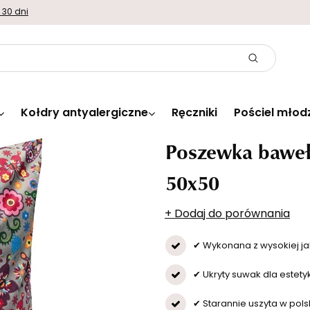
 30 dni
Kołdry antyalergiczne
Ręczniki
Pościel młod
Poszewka baweł
50x50
+ Dodaj do porównania
✔ Wykonana z wysokiej ja
✔ Ukryty suwak dla estety
✔ Starannie uszyta w polsk