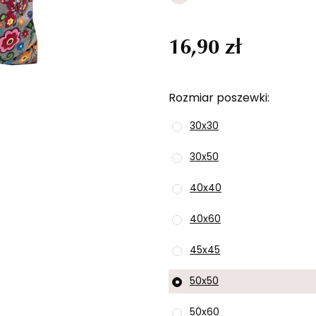
16,90 zł
Rozmiar poszewki
30x30
30x50
40x40
40x60
45x45
50x50
50x60