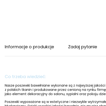
Informacje o produkcje
Zadaj pytanie
Co trzeba wiedzieć:
Nasze poszewki bawełniane wykonane są z najwyższej jakośc
z polskich tkanin i produkowane przez cenioną na rynku firmę 
jako element dekoracyjny do salonu, sypialni oraz pokoju dzi
Poszewki wyposażone są w estetyczne i niezwykle wytrzymał