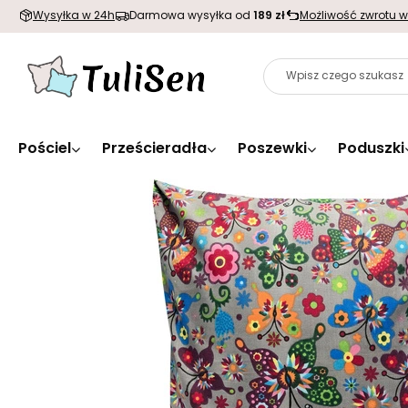
Wysyłka w 24h
Darmowa wysyłka od
189 zł
Możliwość zwrotu w
Pościel
Prześcieradła
Poszewki
Poduszki