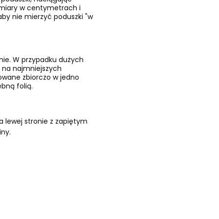
ymiary w centymetrach i
by nie mierzyć poduszki "w
znie. W przypadku dużych
 na najmniejszych
kowane zbiorczo w jedno
bną folią.
 lewej stronie z zapiętym
iny.