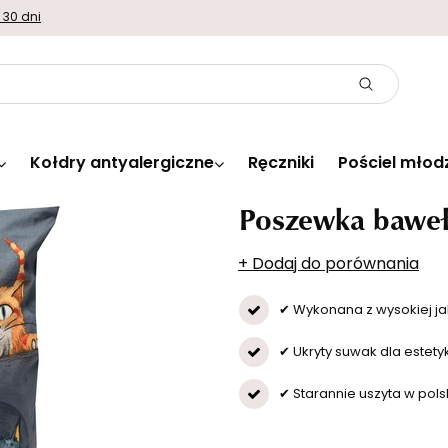
 30 dni
Kołdry antyalergiczne
Ręczniki
Pościel młod
Poszewka baweł
+ Dodaj do porównania
✔ Wykonana z wysokiej ja
✔ Ukryty suwak dla estety
✔ Starannie uszyta w polsk