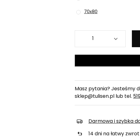
70x80
Masz pytania? Jesteśmy do
sklep@tulisen.pl lub tel.
51
Darmowa i szybka d
14
dni na łatwy zwrot