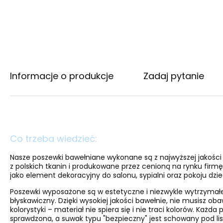
Informacje o produkcje
Zadaj pytanie
Co trzeba wiedzieć:
Nasze poszewki bawełniane wykonane są z najwyższej jakośc
z polskich tkanin i produkowane przez cenioną na rynku firmę 
jako element dekoracyjny do salonu, sypialni oraz pokoju dzi
Poszewki wyposażone są w estetyczne i niezwykle wytrzymał
błyskawiczny. Dzięki wysokiej jakości bawełnie, nie musisz oba
kolorystyki – materiał nie spiera się i nie traci kolorów. Każda
sprawdzona, a suwak typu "bezpieczny" jest schowany pod lis