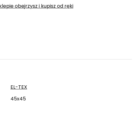
epie obejrzysz i kupisz od ręki
EL-TEX
45x45