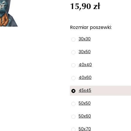
15,90 zł
Rozmiar poszewki
30x30
30x50
40x40
40x60
45x45
50x50
50x60
50x70