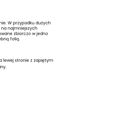
znie. W przypadku dużych
 na najmniejszych
kowane zbiorczo w jedno
bną folią.
 lewej stronie z zapiętym
iny.