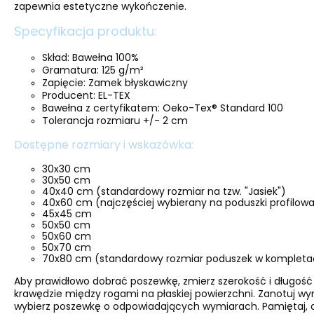
zapewnia estetyczne wykończenie.
Specyfikacja produktu:
Skład: Bawełna 100%
Gramatura: 125 g/m²
Zapięcie: Zamek błyskawiczny
Producent: EL-TEX
Bawełna z certyfikatem: Oeko-Tex® Standard 100
Tolerancja rozmiaru +/- 2 cm
Dostępne rozmiary i wskazówka:
30x30 cm
30x50 cm
40x40 cm (standardowy rozmiar na tzw. "Jasiek")
40x60 cm (najczęściej wybierany na poduszki profilo
45x45 cm
50x50 cm
50x60 cm
50x70 cm
70x80 cm (standardowy rozmiar poduszek w kompletac
Aby prawidłowo dobrać poszewkę, zmierz szerokość i długość
krawędzie między rogami na płaskiej powierzchni. Zanotuj w
wybierz poszewkę o odpowiadających wymiarach. Pamiętaj, a