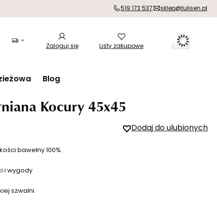
519 173 537
sklep@tulisen.pl
Zaloguj się
Listy zakupowe
0,00 zł
zieżowa
Blog
niana Kocury 45x45
Dodaj do ulubionych
kości bawełny 100%
ki i wygody
iej szwalni