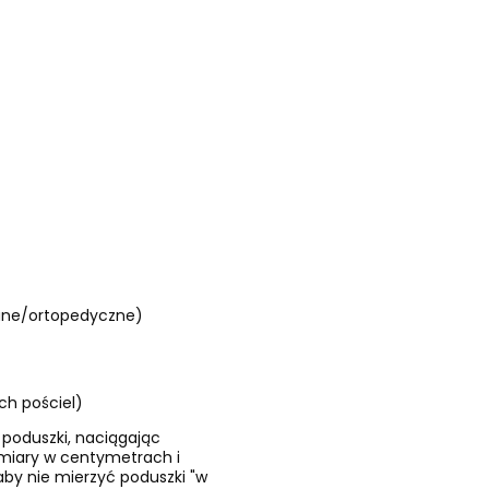
wane/ortopedyczne)
h pościel)
 poduszki, naciągając
ymiary w centymetrach i
by nie mierzyć poduszki "w