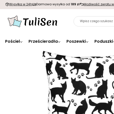
Wysyłka w 24h
Darmowa wysyłka od
189 zł
Możliwość zwrotu w
Pościel
Prześcieradła
Poszewki
Poduszki