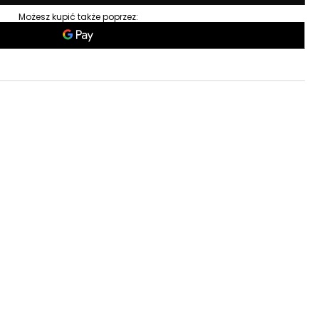
Możesz kupić także poprzez:
 Twojej dyspozycji
Pon-Pt: 8:00-15:00
9173537
ostawa
od
189,00 zł
epie obejrzysz i kupisz od ręki