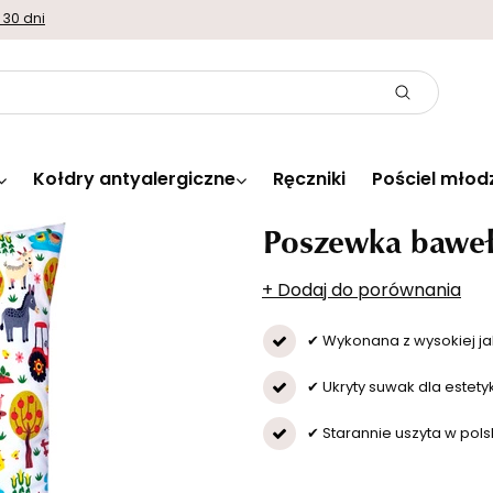
 30 dni
Kołdry antyalergiczne
Ręczniki
Pościel młod
Poszewka baweł
+ Dodaj do porównania
✔ Wykonana z wysokiej ja
✔ Ukryty suwak dla estety
✔ Starannie uszyta w polsk