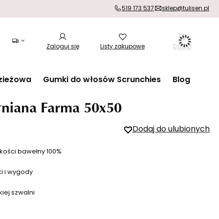
519 173 537
sklep@tulisen.pl
Zaloguj się
Listy zakupowe
0,00 zł
zieżowa
Gumki do włosów Scrunchies
Blog
niana Farma 50x50
Dodaj do ulubionych
kości bawełny 100%
ki i wygody
iej szwalni