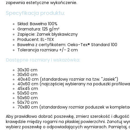
zapewnia estetyczne wykończenie.
Specyfikacja produktu:
Skład: Bawełna 100%
Gramatura: 125 g/m²
Zapięcie: Zamek błyskawiczny
Producent: EL-TEX
Bawełna z certyfikatem: Oeko-Tex® Standard 100
Tolerancja rozmiaru +/- 2 cm
Dostępne rozmiary i wskazówka:
30x30 cm
30x50 cm
40x40 cm (standardowy rozmiar na tzw. "Jasiek")
40x60 cm (najczęściej wybierany na poduszki profilo
45x45 cm
50x50 cm
50x60 cm
50x70 cm
70x80 cm (standardowy rozmiar poduszek w kompletac
Aby prawidłowo dobrać poszewkę, zmierz szerokość i długość
krawędzie między rogami na płaskiej powierzchni. Zanotuj w
wybierz poszewkę o odpowiadających wymiarach. Pamiętaj, a