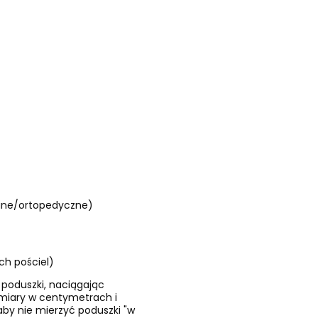
wane/ortopedyczne)
h pościel)
 poduszki, naciągając
ymiary w centymetrach i
by nie mierzyć poduszki "w