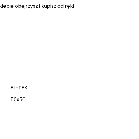
epie obejrzysz i kupisz od ręki
EL-TEX
50x50