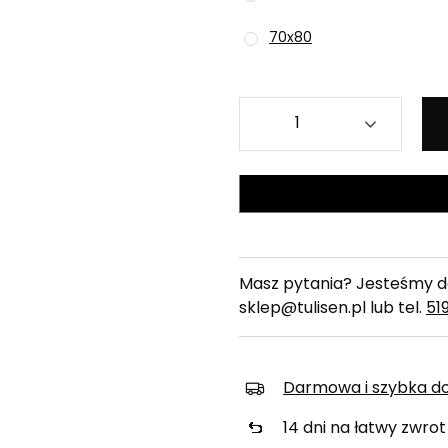
70x80
Masz pytania? Jesteśmy do
sklep@tulisen.pl lub tel.
51
Darmowa i szybka d
14
dni na łatwy zwrot