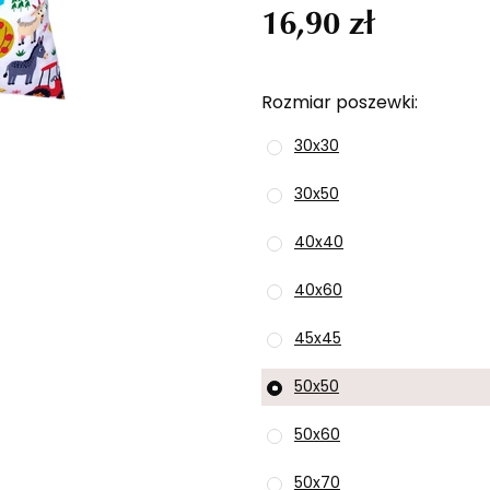
16,90 zł
Rozmiar poszewki
30x30
30x50
40x40
40x60
45x45
50x50
50x60
50x70