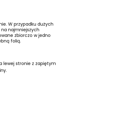
znie. W przypadku dużych
 na najmniejszych
kowane zbiorczo w jedno
bną folią.
 lewej stronie z zapiętym
iny.