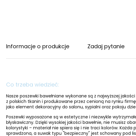
Informacje o produkcje
Zadaj pytanie
Co trzeba wiedzieć:
Nasze poszewki bawełniane wykonane są z najwyższej jakośc
z polskich tkanin i produkowane przez cenioną na rynku firmę 
jako element dekoracyjny do salonu, sypialni oraz pokoju dzi
Poszewki wyposażone są w estetyczne i niezwykle wytrzymał
błyskawiczny. Dzięki wysokiej jakości bawełnie, nie musisz oba
kolorystyki – materiał nie spiera się i nie traci kolorów. Każda
sprawdzona, a suwak typu "bezpieczny" jest schowany pod lis