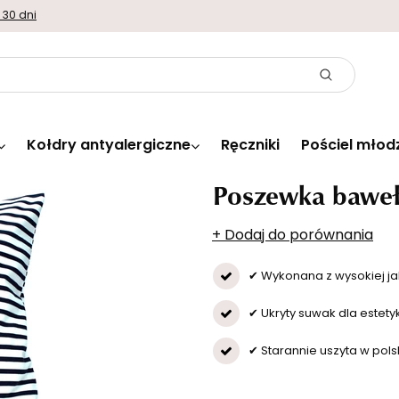
 30 dni
Kołdry antyalergiczne
Ręczniki
Pościel młod
Poszewka baweł
+ Dodaj do porównania
✔ Wykonana z wysokiej ja
✔ Ukryty suwak dla estety
✔ Starannie uszyta w polsk