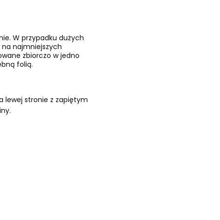
znie. W przypadku dużych
 na najmniejszych
kowane zbiorczo w jedno
bną folią.
 lewej stronie z zapiętym
iny.