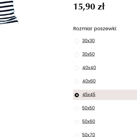
15,90 zł
Rozmiar poszewki
30x30
30x50
40x40
40x60
45x45
50x50
50x60
50x70