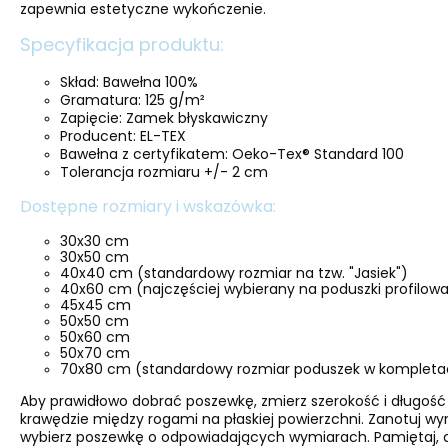
zapewnia estetyczne wykończenie.
Specyfikacja produktu:
Skład: Bawełna 100%
Gramatura: 125 g/m²
Zapięcie: Zamek błyskawiczny
Producent: EL-TEX
Bawełna z certyfikatem: Oeko-Tex® Standard 100
Tolerancja rozmiaru +/- 2 cm
Dostępne rozmiary i wskazówka:
30x30 cm
30x50 cm
40x40 cm (standardowy rozmiar na tzw. "Jasiek")
40x60 cm (najczęściej wybierany na poduszki profilo
45x45 cm
50x50 cm
50x60 cm
50x70 cm
70x80 cm (standardowy rozmiar poduszek w kompletac
Aby prawidłowo dobrać poszewkę, zmierz szerokość i długość
krawędzie między rogami na płaskiej powierzchni. Zanotuj w
wybierz poszewkę o odpowiadających wymiarach. Pamiętaj, a