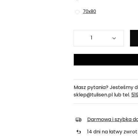
70x80
Masz pytania? Jesteśmy do
sklep@tulisen.pl lub tel.
51
Darmowa i szybka d
14
dni na łatwy zwrot