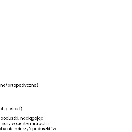
wane/ortopedyczne)
h pościel)
 poduszki, naciągając
ymiary w centymetrach i
by nie mierzyć poduszki "w