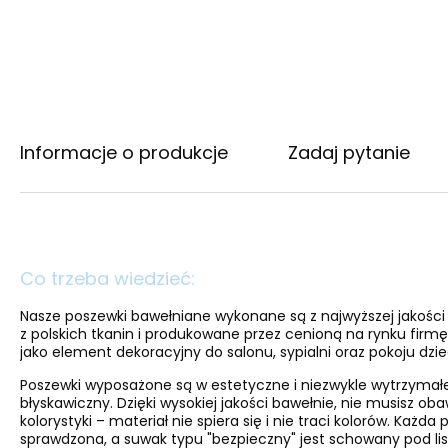
Informacje o produkcje
Zadaj pytanie
Co trzeba wiedzieć:
Nasze poszewki bawełniane wykonane są z najwyższej jakośc
z polskich tkanin i produkowane przez cenioną na rynku firmę 
jako element dekoracyjny do salonu, sypialni oraz pokoju dzi
Poszewki wyposażone są w estetyczne i niezwykle wytrzymał
błyskawiczny. Dzięki wysokiej jakości bawełnie, nie musisz oba
kolorystyki – materiał nie spiera się i nie traci kolorów. Każda
sprawdzona, a suwak typu "bezpieczny" jest schowany pod lis