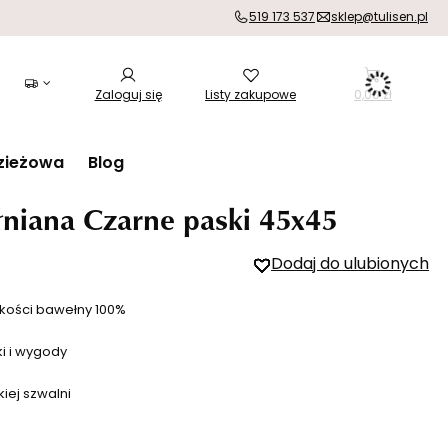
519 173 537
sklep@tulisen.pl
Zaloguj się
Listy zakupowe
0,00 zł
zieżowa
Blog
niana Czarne paski 45x45
Dodaj do ulubionych
kości bawełny 100%
ki i wygody
iej szwalni