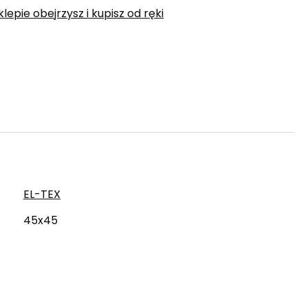
epie obejrzysz i kupisz od ręki
EL-TEX
45x45