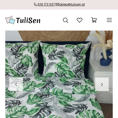
519 173 537
sklep@tulisen.pl