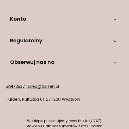
Konto
Regulaminy
Obserwuj nas na
519173537
sklep@tulisen.pl
TuliSen
,
Pułtuska 61
,
07-200
Wyszków
W sklepie prezentujemy ceny brutto (z VAT).
Stawki VAT dla konsumentów z kraju:
Polska
.