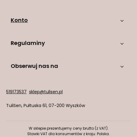
Konto
Regulaminy
Obserwuj nas na
519173537
sklep@tulisen.pl
TuliSen
,
Pułtuska 61
,
07-200
Wyszków
W sklepie prezentujemy ceny brutto (z VAT).
Stawki VAT dla konsumentów z kraju:
Polska
.