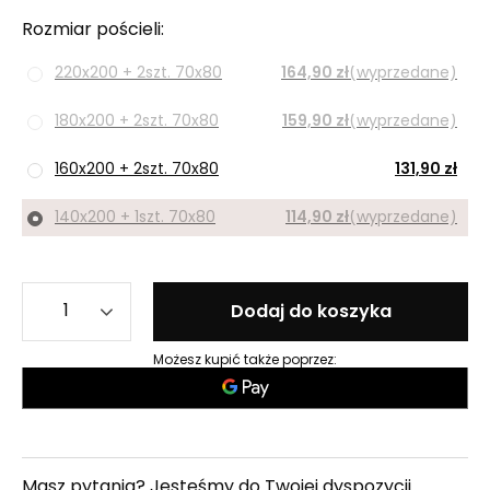
Rozmiar pościeli
220x200 + 2szt. 70x80
164,90 zł
(wyprzedane)
180x200 + 2szt. 70x80
159,90 zł
(wyprzedane)
160x200 + 2szt. 70x80
131,90 zł
140x200 + 1szt. 70x80
114,90 zł
(wyprzedane)
Dodaj do koszyka
Możesz kupić także poprzez:
Masz pytania? Jesteśmy do Twojej dyspozycji