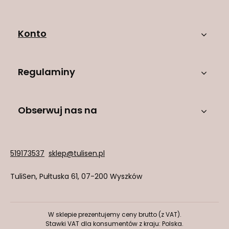
Konto
Regulaminy
Obserwuj nas na
519173537
sklep@tulisen.pl
TuliSen
,
Pułtuska 61
,
07-200
Wyszków
W sklepie prezentujemy ceny brutto (z VAT).
Stawki VAT dla konsumentów z kraju:
Polska
.