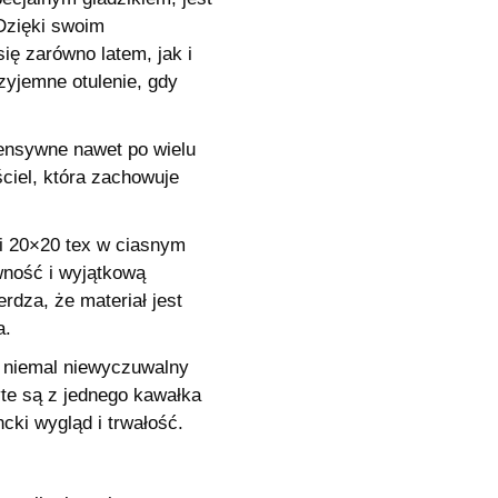
Dzięki swoim
ę zarówno latem, jak i
zyjemne otulenie, gdy
tensywne nawet po wielu
ściel, która zachowuje
ci 20×20 tex w ciasnym
ewność i wyjątkową
rdza, że materiał jest
a.
t niemal niewyczuwalny
yte są z jednego kawałka
cki wygląd i trwałość.