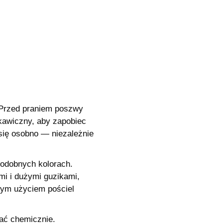
 Przed praniem poszwy
kawiczny, aby zapobiec
się osobno — niezależnie
 podobnych kolorach.
mi i dużymi guzikami,
zym użyciem pościel
rać chemicznie.