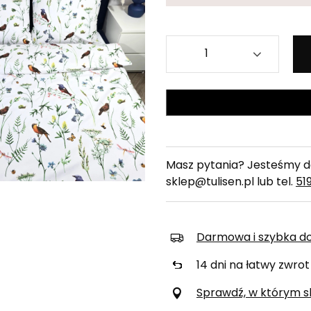
Masz pytania? Jesteśmy do
sklep@tulisen.pl lub tel.
51
Darmowa i szybka d
14
dni na łatwy zwrot
Sprawdź, w którym skl