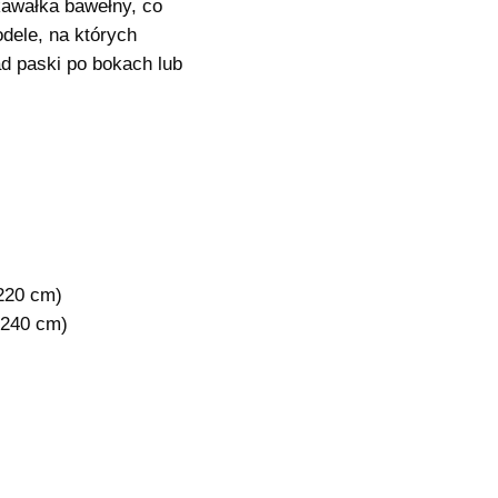
awałka bawełny, co
dele, na których
ad paski po bokach lub
220 cm)
 240 cm)