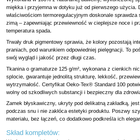
miękka i przyjemna w dotyku już od pierwszego użycia. 
właściwościom termoregulacyjnym doskonale sprawdza si
zimą – zapewniając przewiewność w cieplejsze noce i pr
temperatura spada.
Trwały druk pigmentowy sprawia, że kolory pozostają in
praniach, pod warunkiem odpowiedniej pielęgnacji. To po
swój wygląd i jakość przez długi czas.
Tkanina o gramaturze 125 g/m², wykonana z cienkich ni
splocie, gwarantuje jednolitą strukturę, lekkość, przewi
wytrzymałość. Certyfikat Oeko-Tex® Standard 100 potwie
wolny od szkodliwych substancji i bezpieczny dla zdrowi
Zamek błyskawiczny, ukryty pod delikatną zakładką, jes
podczas snu i nie zakłóca estetyki produktu. Poszwy sz
materiału, bez łączeń, co dodatkowo podkreśla ich elegan
Skład kompletów: