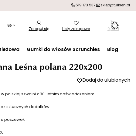
519 173 537
sklep@tulisen.pl
Zaloguj się
Listy zakupowe
0,00 zł
zieżowa
Gumki do włosów Scrunchies
Blog
iana Leśna polana 220x200
Dodaj do ulubionych
a w polskiej szwalni z 30-letnim doświadczeniem
bez sztucznych dodatków
aru poszewek
ku