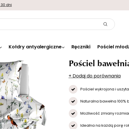
 30 dni
Kołdry antyalergiczne
Ręczniki
Pościel młod
Pościel bawełn
+ Dodaj do porównania
Pościel wykrojona i uszyt
Naturalna bawełna 100% 
Możliwość zmiany rozmi
Idealna na każdą porę ro