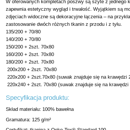
W oferowanych kompletach poszwy są szyte z jednego k
zapewnia estetyczny wygląd i trwałość. Wyjątkiem są mo
zdjęciach widoczne są dekoracyjne łączenia – na przykł
zastosowanie dwóch różnych tkanin z przodu i z tyłu.
135/200 + 70/80
140/200 + 70/80
150/200 + 2szt. 70x80
160/200 + 2szt. 70x80
180/200 + 2szt. 70x80
200x200 + 2szt. 70x80
220x200 + 2szt.70x80 (suwak znajduje się na krawędzi 
220x240 + 2szt. 70x80 (suwak znajduje się na krawędzi
Specyfikacja produktu:
Skład materiału: 100% bawełna
Gramatura: 125 g/m²
Certyfikat: tkanina z Oeko-Tex® Standard 100