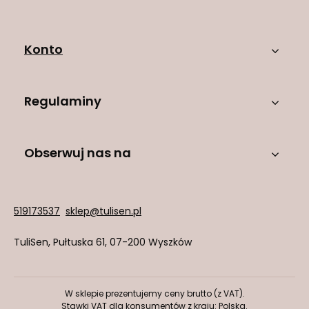
Konto
Regulaminy
Obserwuj nas na
519173537
sklep@tulisen.pl
TuliSen
,
Pułtuska 61
,
07-200
Wyszków
W sklepie prezentujemy ceny brutto (z VAT).
Stawki VAT dla konsumentów z kraju:
Polska
.