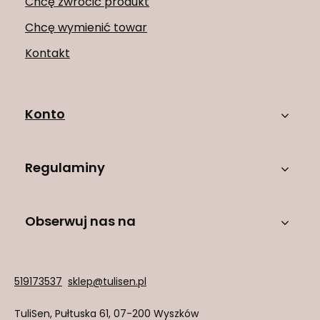
Chcę zwrócić produkt
Chcę wymienić towar
Kontakt
Konto
Regulaminy
Obserwuj nas na
519173537
sklep@tulisen.pl
TuliSen
,
Pułtuska 61
,
07-200
Wyszków