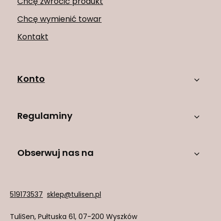
Chcę zwrócić produkt
Chcę wymienić towar
Kontakt
Konto
Regulaminy
Obserwuj nas na
519173537
sklep@tulisen.pl
TuliSen
,
Pułtuska 61
,
07-200
Wyszków