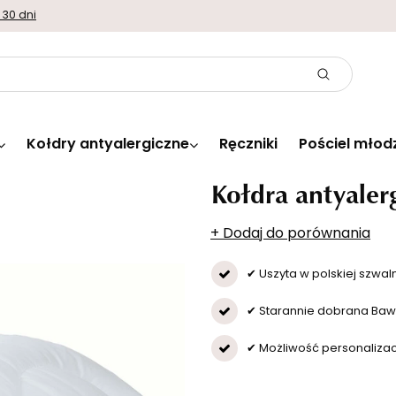
 30 dni
Kołdry antyalergiczne
Ręczniki
Pościel młod
Kołdra antyaler
+ Dodaj do porównania
✔ Uszyta w polskiej szwaln
✔ Starannie dobrana Baw
✔ Możliwość personaliza