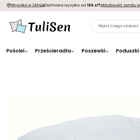
Wysyłka w 24h
Darmowa wysyłka od
189 zł
Możliwość zwrotu w
Pościel
Prześcieradła
Poszewki
Poduszki