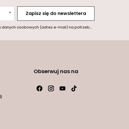
Zapisz się do newslettera
l) na potrzeby wysyłki newslettera z informacją handlową (marketing). Więcej w
Obserwuj nas na
e