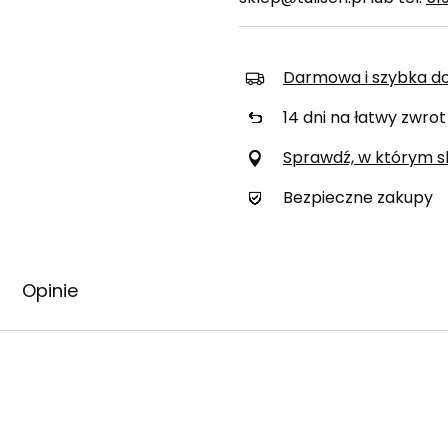
Darmowa i szybka d
14
dni na łatwy zwrot
Sprawdź, w którym skl
Bezpieczne zakupy
Opinie