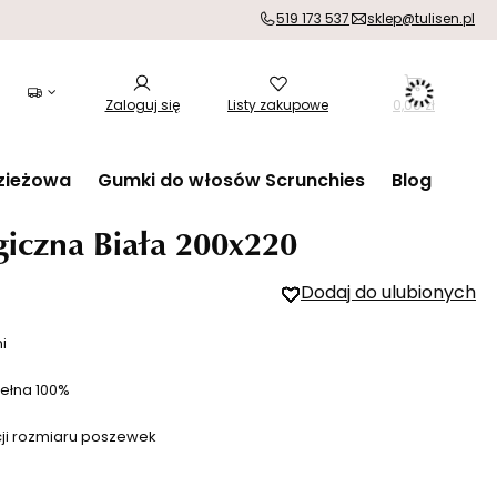
519 173 537
sklep@tulisen.pl
Zaloguj się
Listy zakupowe
0,00 zł
zieżowa
Gumki do włosów Scrunchies
Blog
giczna Biała 200x220
Dodaj do ulubionych
i
ełna 100%
cji rozmiaru poszewek