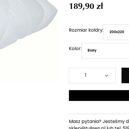
189,90 zł
Rozmiar kołdry
200x220
Kolor
Biały
Masz pytania? Jesteśmy do
sklep@tulisen.pl lub tel.
51