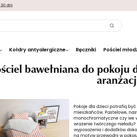
 30 dni
Kołdry antyalergiczne
Ręczniki
Pościel młod
ściel bawełniana do pokoju d
aranżac
Pokoje dla dzieci potrafią być
mieszkańców. Pastelowe, na
monochromatyczne czy we wsz
wrażenie twórczego nieładu? 
wyposażenia i dodatków doko
na motyw przewodni w pokoju