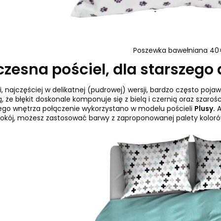
Poszewka bawełniana 40
zesna pościel, dla starszego 
ki, najczęściej w delikatnej (pudrowej) wersji, bardzo często poj
 że błękit doskonale komponuje się z bielą i czernią oraz szaroś
go wnętrza połączenie wykorzystano w modelu pościeli
Plusy
.
A
kój, możesz zastosować barwy z zaproponowanej palety kolorów 