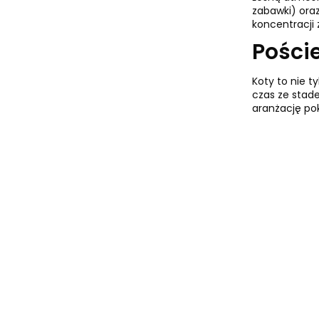
zabawki) oraz
koncentracji 
Pości
Koty to nie t
czas ze stad
aranżację po