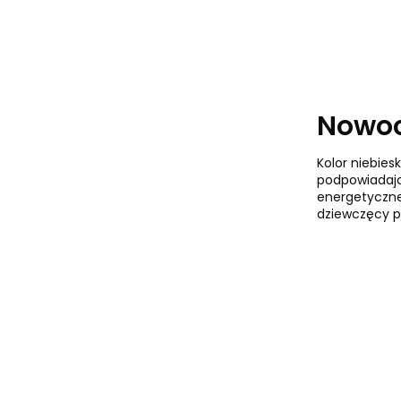
Nowoc
Kolor niebies
podpowiadają,
energetyczne
dziewczęcy po