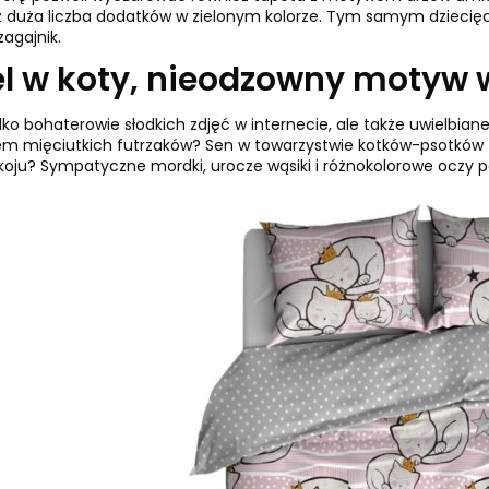
 duża liczba dodatków w zielonym kolorze. Tym samym dziecięcy
zagajnik.
el w koty, nieodzowny motyw w
ylko bohaterowie słodkich zdjęć w internecie, ale także uwielbia
em mięciutkich futrzaków? Sen w towarzystwie kotków-psotków
koju? Sympatyczne mordki, urocze wąsiki i różnokolorowe oczy 