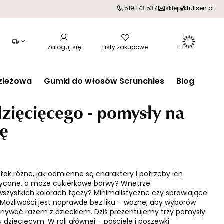
519 173 537
sklep@tulisen.pl
Zaloguj się
Listy zakupowe
0,00 zł
zieżowa
Gumki do włosów Scrunchies
Blog
zięcięcego - pomysły na
ję
 tak różne, jak odmienne są charaktery i potrzeby ich
sycone, a może cukierkowe barwy? Wnętrze
ystkich kolorach tęczy? Minimalistyczne czy sprawiające
Możliwości jest naprawdę bez liku – ważne, aby wyborów
nywać razem z dzieckiem. Dziś prezentujemy trzy pomysły
 dziecięcym. W roli głównej –
pościele
i
poszewki