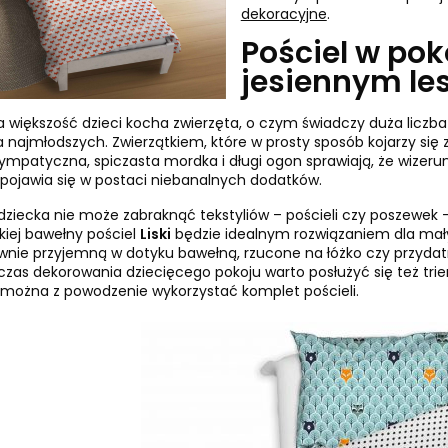
dekoracyjne
.
Pościel w pok
jesiennym les
większość dzieci kocha zwierzęta, o czym świadczy duża liczba
a najmłodszych. Zwierzątkiem, które w prosty sposób kojarzy się 
. Sympatyczna, spiczasta mordka i długi ogon sprawiają, że wiz
 pojawia się w postaci niebanalnych dodatków.
 dziecka nie może zabraknąć tekstyliów – pościeli czy poszewe
kkiej bawełny pościel
Liski
będzie idealnym rozwiązaniem dla małyc
wnie przyjemną w dotyku bawełną, rzucone na łóżko czy przy
czas dekorowania dziecięcego pokoju warto posłużyć się też triem
 można z powodzenie wykorzystać komplet pościeli.