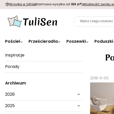
Wysyłka w 24h
Darmowa wysyłka od
189 zł
Możliwość zwrotu w
Pościel
Prześcieradła
Poszewki
Poduszki
Po
Inspiracje
Porady
2018-11-05
Archiwum
2026
2025