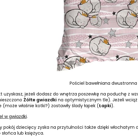
Pościel bawełniana dwustronna 
 uzyskasz, jeżeli dodasz do wnętrza poszewkę na poduchę z wzor
mieszczono
Żółte gwiazdki
na optymistycznym tle). Jeżeli wciąż
e (może właśnie kotki?) zostawiły ślady łapek (
Łapki
).
el w gwiazdki
.
y pokój dziecięcy zyska na przytulności także dzięki włochaty
o słońca lub księżyca.