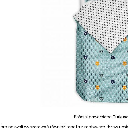
Pościel bawełniana Turkus
erę pozwoli wyczarować również tapeta z motywem drzew umies