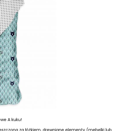
owe A kuku!
zczona za łóżkiem, drewniane elementy (mebelki lub