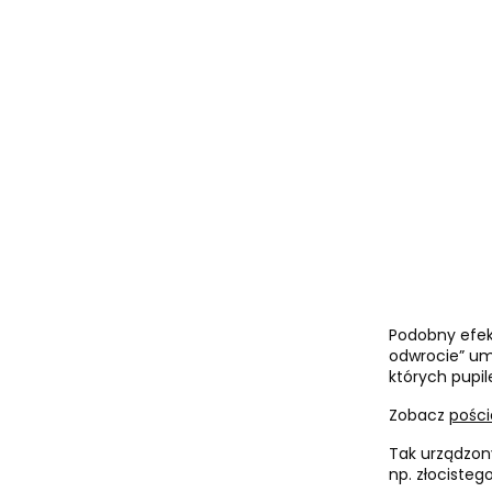
Podobny efekt
odwrocie” u
których pupil
Zobacz
pości
Tak urządzon
np. złocisteg