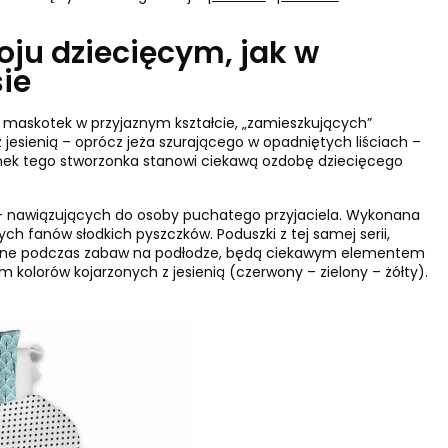
oju dziecięcym, jak w
ie
 maskotek w przyjaznym kształcie, „zamieszkujących”
z jesienią – oprócz jeża szurającego w opadniętych liściach –
erunek tego stworzonka stanowi ciekawą ozdobę dziecięcego
k – nawiązujących do osoby puchatego przyjaciela. Wykonana
h fanów słodkich pyszczków. Poduszki z tej samej serii,
datne podczas zabaw na podłodze, będą ciekawym elementem
 kolorów kojarzonych z jesienią (czerwony – zielony – żółty).