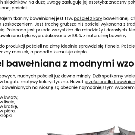
 składników. Na dużą uwagę zasługuje jej estetyka: znaczny poły
anej pościeli.
ajem tkaniny bawełnianej jest tzw.
pościel z kory
bawełnianej. Ch
b zaskoczeniem. Jest trochę grubsza niż pościel wykonana z trad
ą. Polecana jest przede wszystkim dla młodzieży i dorosłych. N
bawełniana była wyprodukowana w 100% z naturalnej bawełny.
do produkcji pościeli na zimę idealnie sprawdzi się flanela.
Pościel
yczny meszek, a ponadto kumuluje ciepło.
el bawełniana z modnymi wz
owych, nudnych pościeli już dawno minęły. Dziś spotkamy wiele
 w bogate motywy kolorystyczne. Nawet
prześcieradła bawełnia
li bawełnianych na wiosnę są obecnie najmodniejszym wyborem? 
w kwiaty,
w liście,
w kratkę,
w pióra,
kropki.