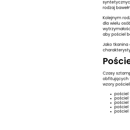
syntetycznych
rodzaj bawełni
Kolejnym rodz
dla wielu osó
wytrzymałości
aby pościel 
Jako tkanina 
charakteryst
Pości
Czasy sztamp
obfitujących
wzory poście
pościel 
pościel 
pościel 
pościel 
pościel 