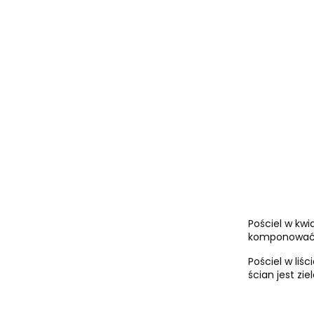
Pościel w kwi
komponować si
Pościel w liś
ścian jest ziel