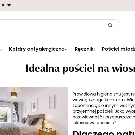
 30 dni
Kołdry antyalergiczne
Ręczniki
Pościel młod
Idealna pościel na wios
Prawidłowa higiena snu jest n
wewnątrznego komfortu. Wiel
zapominając o innym ważnym 
przyjemnej pościeli. Jaką wyb
przewiewność i przepuszczaln
jakościowo pościele?