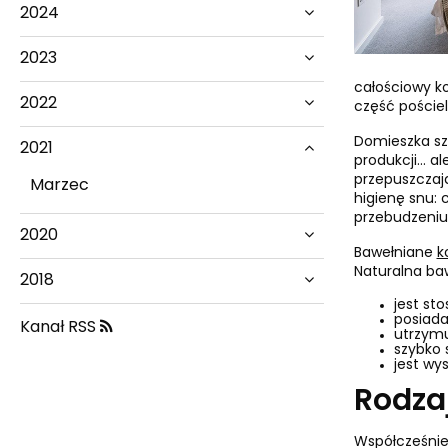
2024
2023
całościowy k
2022
część poście
Domieszka szt
2021
produkcji… al
przepuszczają
Marzec
higienę snu: 
przebudzeniu
2020
Bawełniane
k
Naturalna ba
2018
jest st
posiada
Kanał RSS
utrzymu
szybko 
jest wys
Rodza
Współcześnie 