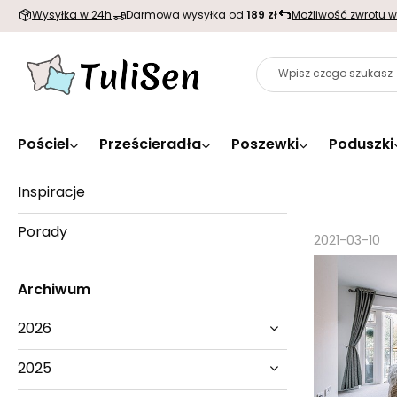
Wysyłka w 24h
Darmowa wysyłka od
189 zł
Możliwość zwrotu w
Pościel
Prześcieradła
Poszewki
Poduszki
Inspiracje
Porady
2021-03-10
Archiwum
2026
2025