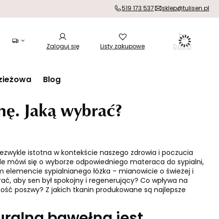
519 173 537
sklep@tulisen.pl
Zaloguj się
Listy zakupowe
0,00 zł
zieżowa
Blog
nę. Jaką wybrać?
iezwykle istotna w kontekście naszego zdrowia i poczucia
e mówi się o wyborze odpowiedniego materaca do sypialni,
elemencie sypialnianego łóżka – mianowicie o świeżej i
rać, aby sen był spokojny i regenerujący? Co wpływa na
ość poszwy? Z jakich tkanin produkowane są najlepsze