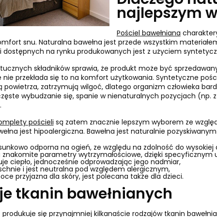
Dlaczego nat
najlepszym 
Pościel bawełniana
charaktery
omfort snu. Naturalna bawełna jest przede wszystkim materiałe
li dostępnych na rynku produkowanych jest z użyciem syntety
ucznych składników sprawia, że produkt może być sprzedawany t
e nie przekłada się to na komfort użytkowania. Syntetyczne poście
 powietrza, zatrzymują wilgoć, dlatego organizm człowieka bard
częste wybudzanie się, spanie w nienaturalnych pozycjach (np. 
.
omplety pościeli
są zatem znacznie lepszym wyborem ze względu 
wełna jest hipoalergiczna. Bawełna jest naturalnie pozyskiwan
osunkowo odporna na ogień, ze względu na zdolność do wysokiej 
 znakomite parametry wytrzymałościowe, dzięki specyficznym 
je ciepło, jednocześnie odprowadzając jego nadmiar,
schnie i jest neutralna pod względem alergicznym,
oce przyjazna dla skóry, jest polecana także dla dzieci.
je tkanin bawełnianych
produkuje się przynajmniej kilkanaście rodzajów tkanin bawełni