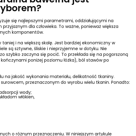
uralna bawełna jest
wyborem?
zuje się najlepszymi parametrami, oddziałującymi na
m przyjaznym dla człowieka. To ważne, ponieważ większa
cznych komponentów.
aniej i na większą skalę. Jest bardziej ekonomiczny w
le są sztywne, śliskie i nieprzyjemne w dotyku. Nie
zo szybko zaczyna się pocić. To przekłada się na pogorszoną
z kończynami poniżej poziomu łóżka), ból stawów po
na jakość wykonania materiału, delikatność tkaniny.
ym surowcem, przeznaczonym do wyrobu wielu tkanin. Ponadto:
adsorpcji wody;
układom włókien,
anych o różnym przeznaczeniu. W niniejszym artykule