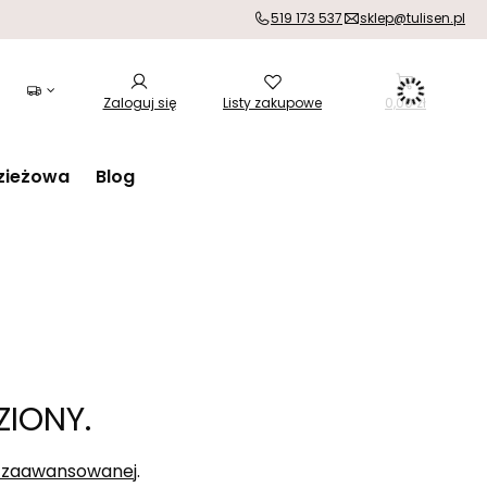
519 173 537
sklep@tulisen.pl
Zaloguj się
Listy zakupowe
0,00 zł
zieżowa
Blog
ZIONY.
i zaawansowanej
.