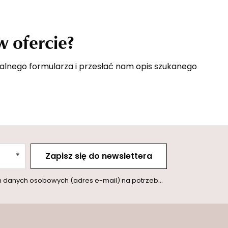
 ofercie?
cjalnego formularza i przesłać nam opis szukanego
Zapisz się do newslettera
l) na potrzeby wysyłki newslettera z informacją handlową (marketing). Więcej w